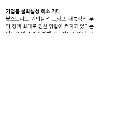
기업들 불확실성 해소 기대 
월스트리트 기업들은 트럼프 대통령의 무
역 정책 확대로 인한 위험이 커지고 있다는 
이유로 연말 경기 침체 가능성을 높였다. 그
러나 관세가 기업과 소비자 모두에게 채찍
질을 가하고 있는 가운데, 경제적 영향이 예
상보다 빨리 닥칠 수 있다고 경고한다. 이는 
전반적인 경제전망에 불확실성을 드리우고 
있다. 경기침체를 선언하는 공식 그룹인 전
미경제연구집단(NBER)의 경기순환 연대
측정위원회(Business Cycle Dating 
Committee)는 수개월에 걸친 경제 데이
터를 분석한 후에 결정을 내린다. 이는 경기
침체가 이미 시작되거나 심지어 끝날 때까
지 경기침체에 있다는 것을 알지 못한다는 
것을 의미한다.
 그러나 주의해야 할 황색 신호가 나타나고 