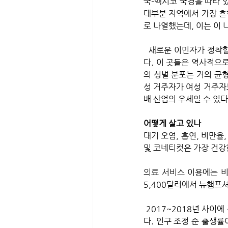
국-멕시코 국경을 따라 
대부분 지역에서 가장 흔
로 나열했는데, 이는 이
  새로운 이민자가 정착할 가능성이 가장 높은 주는 캘리포니아, 네바다, 텍사스, 플로리다, 북동부 지역의 도시
다. 이 곳들은 역사적으
의 성별 분포는 거의 균
성 거주자가 여성 거주자보
배 산업의 우세일 수 있다
어떻게 살고 있나
대기 오염, 흡연, 비만율
및 코네티컷은 가장 건강한
의료 서비스 이용에는 비
5,400달러에서 뉴햄프셔
 2017~2018년 사이에 전국 3,142개 카운티 중 1,342개 카운티에서 태어난 사람보다 더 많은 사람이 사망했
다. 인구 조정 순 출생률