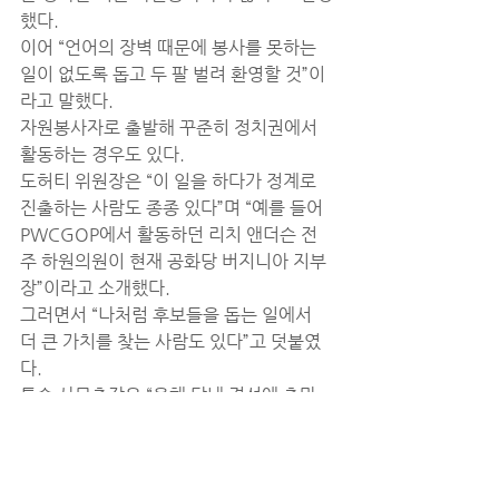
했다.
이어 “언어의 장벽 때문에 봉사를 못하는 
일이 없도록 돕고 두 팔 벌려 환영할 것”이
라고 말했다.
자원봉사자로 출발해 꾸준히 정치권에서 
활동하는 경우도 있다.
도허티 위원장은 “이 일을 하다가 정계로 
진출하는 사람도 종종 있다”며 “예를 들어 
PWCGOP에서 활동하던 리치 앤더슨 전 
주 하원의원이 현재 공화당 버지니아 지부
장”이라고 소개했다.
그러면서 “나처럼 후보들을 돕는 일에서 
더 큰 가치를 찾는 사람도 있다”고 덧붙였
다.
톰슨 사무총장은 “올해 당내 경선에 출마
한 예비후보 중에 FCDC에서 활동하던 사
람들이 많다”며 “정계 진출에 관심이 있다
면 특별히 입당을 강력히 추천한다”고 말했