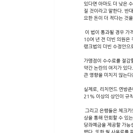
있다면 아마도 더 낮은 
질 것이라고 말한다. 반
요한 돈이 더 적다는 것
 이 법이 통과될 경우 
10여 년 전 더빈 의원은
랭크법의 더빈 수정안으로
가맹점이 수수료를 절감할
약간 논란의 여지가 있다.
큰 영향을 미치지 않는다는
실제로, 리치먼드 연방준비은행
21% 이상의 상인이 규
 그리고 은행들은 체크카드 수수료로 손실된 금액 중 일부 (연준에 따르면 약 140억 달러)를 당좌예금 수수료 인
상을 통해 만회할 수 있는
당좌예금을 제공할 가능성
했다. 또한 월 사용료를 