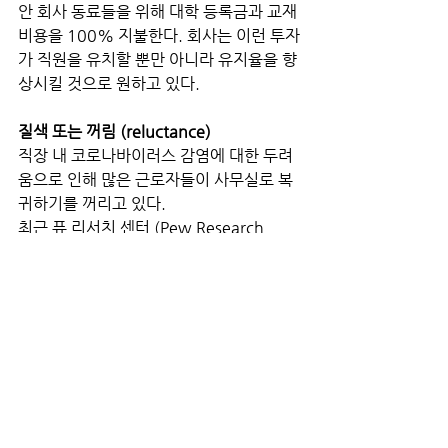
안 회사 동료들을 위해 대학 등록금과 교재 
비용을 100% 지불한다. 회사는 이런 투자
가 직원을 유치할 뿐만 아니라 유지율을 향
상시킬 것으로 원하고 있다.
질색 또는 꺼림 (reluctance)
직장 내 코로나바이러스 감염에 대한 두려
움으로 인해 많은 근로자들이 사무실로 복
귀하기를 꺼리고 있다. 
최근 퓨 리서치 센터 (Pew Research 
Center)가 일하는 성인 5,858명을 대상으
로 실시한 설문조사에서 근로자의 64%가 
사무실로 돌아오는 것이 불편하다고 보고
했고 57%는 Covid-19에 대한 노출 우려
로 재택근무를 선택했다. 
하버드 비즈니스 리뷰 (Harvard 
Business Review)에 보고된 연구에 따르
면 고용주가 하이브리드 근무 옵션을 제공