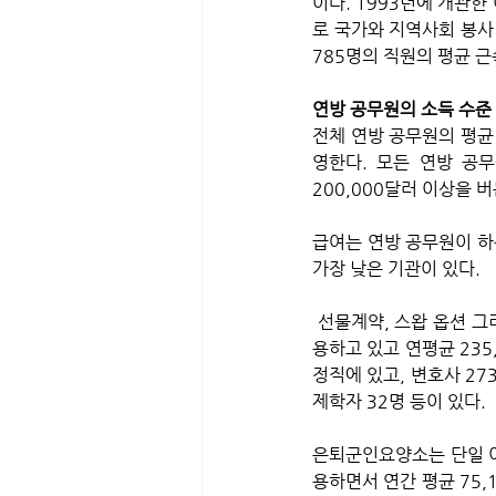
이다. 1993년에 개관한
로 국가와 지역사회 봉사 
785명의 직원의 평균 근
연방 공무원의 소득 수준
전체 연방 공무원의 평균
영한다. 모든 연방 공무
200,000달러 이상을 버
급여는 연방 공무원이 하
가장 낮은 기관이 있다. 
 선물계약, 스왑 옵션 그리고 기타 파생상품 시장을 규제하는 상품선물거래위원회(CFTC)는 736명의 직원을 고
용하고 있고 연평균 235
정직에 있고, 변호사 273
제학자 32명 등이 있다.
은퇴군인요양소는 단일 이
용하면서 연간 평균 75,