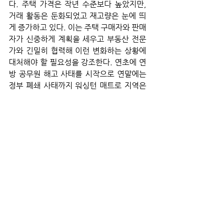
다. 주택 가격은 작년 수준보다 높았지만, 
거래 활동은 둔화되었고 재고량은 눈에 띄
게 증가하고 있다. 이는 주택 구매자와 판매
자가 신중하게 계획을 세우고 부동산 전문
가와 긴밀히 협력해 이런 변화하는 상황에 
대처해야 할 필요성을 강조한다. 연초에 연
방 공무원 해고 사태를 시작으로 연말에는 
정부 폐쇄 사태까지 워싱턴 매트로 지역은 
연방 정부로 인한 불확실성이 주택 시장에 
확실히 영향을 주었다. 
 앞으로도 이런 연방 행정부와 정치권의 불
안이 지속된다면 워싱턴 DC를 비롯한 매트
로 지역은 부진한 주택 시장을 보낼 가능성
이 높다. 특히, 정치적 불안과 갈등은 워싱
턴 DC를 어수선하게 만들고 매트로 지역을 
맥 빠지게 할 가능성이 있다. 당장, 연준과
의 갈등이 지역을 시끄럽게 하고 갑자기 불
쑥 튀어나올 수 있는 관세 전쟁도 지역 경제