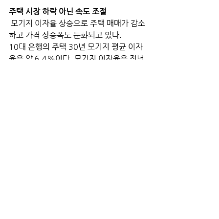
주택 시장 하락 아닌 속도 조절
 모기지 이자율 상승으로 주택 매매가 감소
하고 가격 상승폭도 둔화되고 있다.
10대 은행의 주택 30년 모기지 평균 이자
율은 약 6.4%이다. 모기지 이자율은 전년 
대비 300bp (3.0% 포인트) 이상 상승했
고 이는 1980년대 초반 이후 12개월 만에 
가장 큰 폭으로 오른 것이다. 이는 모기지 
발행자와 소유권 보험사와 같은 주택 거래
량에 민감한 비즈니스에 매우 어려운 환경
을 조성한다.
 페니매 (Fannie Mae)의 최신 예측에 따
르면 총 모기지 발행액은 2022년 2조 
4,400억 달러, 2023년 2조 1,700억 달
러다. 현재 모기지 발행은 정상 수준보다 
25% 이상 줄어들었다. 모기지 이자율이 
7%까지 오르면 40만 달러를 융자했을 때 