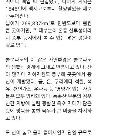
지애나 매입 때 편입됐고, 나머지 지역은 
1848년에 멕시코로부터 할양받았을 때로 
나누어진다.
넓이가 269,837km²로 한반도보다 훨씬 
큰 곳이지만, 주 대부분이 온통 산투성이라
서 중부 등지에서 볼 수 있는 넓은 평원이 
별로 없다.
콜로라도의 이 같은 자연환경은 콜로라도
의 생활과 경제에 그대로 반영되고 있다. 산
이 많기에 지하자원도 풍부해 곳곳에서 광
산이 개발됐다. 금, 은, 구리에다 석탄, 석
유, 천연가스, 우라늄 등 ‘영양가’ 있는 자원
들은 모두 망라돼 있다. 농축산 부문의 경우 
산간 지방에 널린 광활한 목초 지대가 많은 
탓에 방목을 통한 육우가 큰 비중을 차지하
고 있다.  
또 산이 높고 물이 좋아서인지 단일 규모로