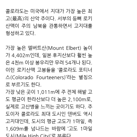
콜로라도는 미국에서 지대가 가장 높은 최
고(最高)의 산악 주이다. 서부의 등뼈 로키
산맥이 주의 남북을 관통하면서 고지대를 
형성하고 있다. 
가장 높은 엘버트산(Mount Elbert) 높이
가 4,402m인데, 일본 후지산보다 훨씬 높
은 4천m 이상 봉우리만 무려 54개나 된다. 
이런 로키산맥 고봉들을 ‘콜로라도 포티너
스(Colorado Fourteeners)’라는 별칭으
로 부르기도 한다.
가장 낮은 곳이 1,011m에 주 전체 해발 고
도 평균이 한라산보다 더 높은 2,100m로, 
실제로 고산병을 느끼는 곳이기도 하다. 주
도이자 콜로라도 최대 도시인 덴버도 역시 
고지대인데, 도시의 평균 고도가 1마일, 즉 
1,609m를 넘나드는 바람에 ‘고도 1마일 
도시(Mile High City)’로 부른다. 