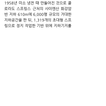
1958년 미소 냉전 때 만들어진 것으로 콜
로라도 스프링스 근처의 샤이엔산 화강암
반 지하 610m에 6,000평 규모의 거대한 
지하공간을 판 뒤, 1,319개의 초대형 스프
링으로 정지 작업한 기반 위에 지하기지를 
건설했다. 이런 설비로 인해 4메가톤급 핵
무기가 기지를 직격하더라도 충격이 스프
링에 의해 분산되면서 건물 진동이 1인치 
이내로 그치게 설계해 내부 피해를 최소화
할 수 있다.
NORAD는 러시아 등과 같은 적국의 핵미
사일 공격을 탐지하고 이에 대응하는 것을 
목적으로 삼고 있다. 지금은 미국에 우주방
공군이 만들어지면서 관할도 우주방공사령
부 예하로 편제돼 있다. NORAD는 냉전 때 
최고조에 달했던 핵전쟁의 위험이 완화되
는 듯하면서 존재 가치가 다소 떨어졌었다. 
하지만 근래 들어 다시금 신냉전이 도래하