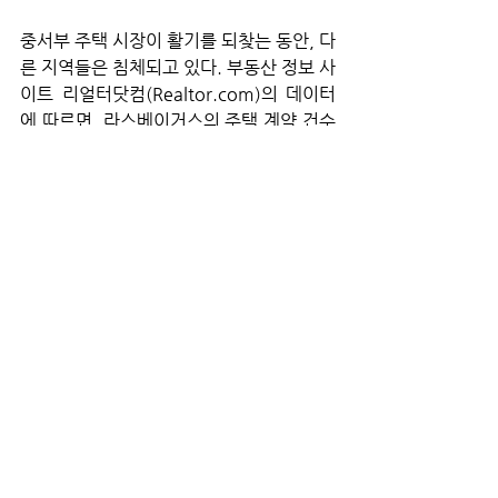
중서부 주택 시장이 활기를 되찾는 동안, 다
른 지역들은 침체되고 있다. 부동산 정보 사
이트 리얼터닷컴(Realtor.com)의 데이터
에 따르면, 라스베이거스의 주택 계약 건수
는 연초 대비 7.4% 감소했고, 탬파는 
3.1% 감소했다. 두 지역 모두 매물 소진 
기간은 전년 대비 1주일 이상 증가했다. 두 
지역 모두 매물이 넘쳐나는 상황인데, 탬파
의 신규 매물 등록 건수는 올해 들어 
12.2% 감소해 판매자들이 가격 경쟁보다
는 매물을 줄이고 있음을 보여준다. 
부동산 정보 사이트 레드핀은 최근 플로리
다와 텍사스가 이번 주택 시장 사이클에서 
가장 큰 손실을 입었고, 주요 선벨트 대도시 
지역은 모두 현재 매수자 우위 시장이라고 
분석했다. 하지만 한때 과열되었던 일부 대
도시에서는 가격 조정이 나타나고 있다. 오