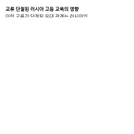
교류 단절된 러시아 고등 교육의 영향
이런 교류가 단절된 유대 관계는 러시아의 
고등 교육에 고립을 준다.
러시아와의 의사 소통 라인을 닫음으로써 
서방 대학은 러시아 학생과 학계를 고립시
키려는 푸틴의 노력을 무의식적으로 돕는 
결과를 가져올 수 있다. 푸틴은 다른 인구보
다 더 친서구적이고 반권위주의적인 경향
이 있는 젊은이와 학자에게 이제 교류가 단
절된 외톨이가 되었기 때문에 희망이 없다
는 것을 확신시키고 싶어한다.
러시아 연구원들은 점점 더 서구와 단절되
고 러시아 과학의 미래에 대해 낙담하고 있
다.
러시아 정부는 3월 22일 연구원들의 국제
회의 참가를 금지했다.