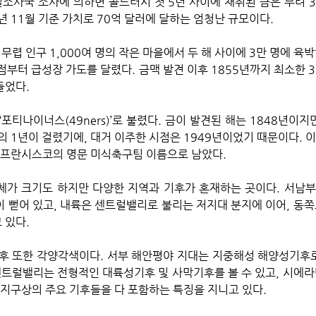
질조사국 조사에 의하면 골드러시 첫 5년 사이에 채취된 금은 무려 3
6년 11월 기준 가치로 70억 달러에 달하는 엄청난 규모이다. 
무렵 인구 1,000여 명의 작은 마을에서 두 해 사이에 3만 명에 육
시점부터 급성장 가도를 달렸다. 금맥 발견 이후 1855년까지 최소한 3
들었다.
포티나이너스(49ners)’로 불렸다. 금이 발견된 해는 1848년이지
 1년이 걸렸기에, 대거 이주한 시점은 1949년이었기 때문이다. 이 ‘
샌프란시스코의 명문 미식축구팀 이름으로 남았다.   
가 크기도 하지만 다양한 지역과 기후가 혼재하는 곳이다. 서남부 
 뻗어 있고, 내륙은 센트럴밸리로 불리는 저지대 분지에 이어, 동
 있다.
후 또한 각양각색이다. 서부 해안평야 지대는 지중해성 해양성기후
센트럴밸리는 전형적인 대륙성기후 및 사막기후를 볼 수 있고, 시에라
 지구상의 주요 기후들을 다 포함하는 특징을 지니고 있다.