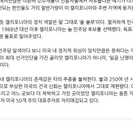
에서만큼은 이른바 소수계들이 인종차별에서 자유롭다는 얘기가 나오
산되는 한인들도 거의 절반가량이 이 캘리포니아와 주변 지역에 둥지를
듯 캘리포니아의 정치 색깔은 말 그대로 ‘올 블루’이다. 철저하게 민
 1988년 대선 이후 캘리포니아는 늘 민주당 후보를 선택했다. 득표
큼 몰표로 밀어주었다.
 민주당 일색이다 보니 미국 내 정치적 위상이 덩치만큼은 못하다는 
 최대 선거인단을 가진 골리앗 캘리포니아가 아니라, ‘일곱 난쟁이’ 
이다.
내 캘리포니아의 존재감은 타의 추종을 불허한다. 불과 250여 년 사
으로 부상한 미국의 건국 신화는 캘리포니아에서 그대로 재현됐다. 어
그리고 어느 곳보다 더 척박하고 거친 곳이었던 캘리포니아는 움튼 지 
이자 미국 50개 주의 대표주자로 자리매김되고 있다.