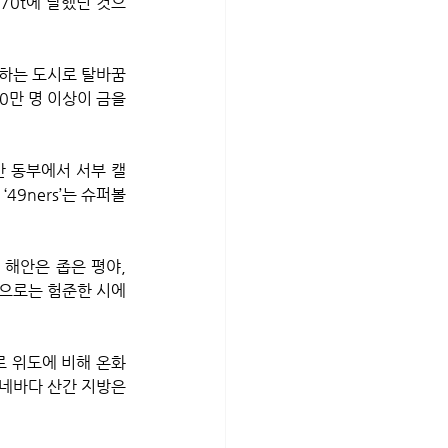
70t에 달했던 것으
박하는 도시로 탈바꿈
0만 명 이상이 금을 
만 동부에서 서부 캘
49ners’는 슈퍼볼
해안은 좁은 평야, 
쪽으로는 험준한 시에
로 위도에 비해 온화
네바다 산간 지방은 