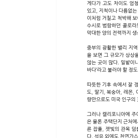
게다가 고도 차이도 엄청
있고, 지척이나 다름없는 
이처럼 거칠고 척박해 보
수시로 범람하던 콜로라도
막대한 양의 전력까지 생산
중부의 광활한 밸리 지역
을 보면 그 규모가 상상
않는 곳이 많다. 밀밭이나
바다’라고 불러야 할 정도
따뜻한 기후 속에서 잘 정
도, 딸기, 복숭아, 레몬
량만으로도 미국 인구의 
그러나 캘리포니아에 주어
은 물론 주택단지 근처에
른 잡풀, 잿빛의 관목 덤
다. 석유 외에도 천연가스