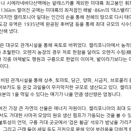
나 시에라네바다산맥에는 알래스카를 제외한 미대륙 최고봉인 휘트니
136km 떨어진 곳에는 미대륙의 최저점인 해발 -86m의 ‘데스밸리’가
이지만 캘리포니아 일대는 인간의 손을 통해 천혜의 땅으로 다시 태어
강 유역은 1935년에 완공된 후버댐 등을 통해 최대 규모의 식수
해 냈다. 
은 대규모 관개시설을 통해 옥토로 바뀌었다. 캘리포니아에서 농작
을 초월한다. 오렌지 농장의 경우 차로 한참을 달려도 오렌지 수림(樹
 각종 야채밭도 평원과 구릉으로 한없이 이어져, 밭이라기보다는 아예 ‘
이다.
비된 관개시설을 통해 상추, 토마토, 당근, 양파, 시금치, 브로콜리 
, 아보카도 등 온갖 과일들이 무지막지한 규모로 생산되고 있다. 캘리
3분의 1을 먹일 수 있다는 얘기가 나올 만큼 생산량은 엄청나다.
진 가장 큰 자연의 선물은 에너지 자원이다. 캘리포니아의 최대 도
서도 거대한 사마귀 모양의 원유 생산 펌프가 가동되는 것을 볼 수 있
불투성이 언덕, 구릉 지대 곳곳에서 ‘검은 황금’ 석유가 밤낮을 가리
, 그리고 근래 들어 셰일 등도 지천으로 묻혀 있어 부러움을 더하게 