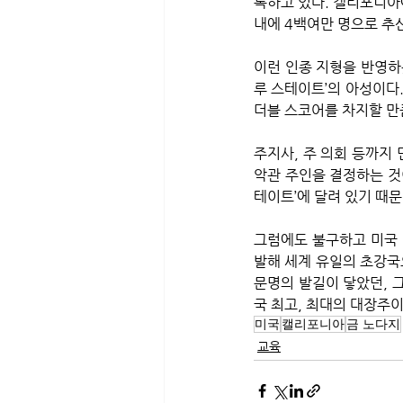
록하고 있다. 캘리포니아
내에 4백여만 명으로 추
이런 인종 지형을 반영하
루 스테이트’의 아성이다.
더블 스코어를 차지할 만
주지사, 주 의회 등까지
악관 주인을 결정하는 것이
테이트’에 달려 있기 때문
그럼에도 불구하고 미국 
발해 세계 유일의 초강국
문명의 발길이 닿았던, 
국 최고, 최대의 대장주
미국
캘리포니아
금 노다지
교육