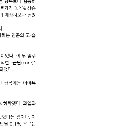
른 항목보다 월등히 
물가가 3.2% 상승
들의 예상치보다 높았
다.
하는 연준의 고-슬
이었다. 이 두 범주
 "근원(core)" 
되었다.
인 항목에는 여아복 
% 하락했다. 과일과 
않았다는 점이다. 이
달 0.1% 오르는 