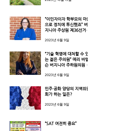
“이민자이자 학부모의 마음
으로 정치에 투신했죠” 버
지니아 주상원 제36선거구
스텔라 페카스키 후보
2023년 6월 9일
“기술 혁명에 대처할 수 있
는 젊은 주의원” 메리 바델
슨 버지니아 주하원의원 후
보
2023년 6월 9일
민주·공화 양당의 지역위원
회가 하는 일은?
2023년 6월 9일
“SAT 여전히 중요”