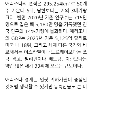
애리조나의 면적은 295,254km²로 50개 
주 가운데 6위, 남한보다는 거의 3배가량 
크다. 반면 2020년 기준 인구수는 715만 
명으로 같은 해 5,180만 명을 기록했던 한
국 인구의 14%가량에 불과하다. 애리조나
의 GDP는 2023년 기준 5,125억 달러로 
미국 내 18위, 그리고 세계 다른 국가와 비
교해서는 이스라엘이나 노르웨이보다는 조
금 적고, 필리핀이나 베트남, 이란보다는 
약간 많은 세계 33위에 오르는 규모이다.
애리조나 경제는 얼핏 지하자원이 중심인 
것처럼 생각할 수 있지만 농축산물도 큰 비
중을 차지하고 있다. 애리조나 경제를 뒷받
침하는 대표 항목에 들어 있을 만큼 면화와 
육우 생산이 많으며, 건조하고 높은 기온을 
갖고 있기에 양질의 감굴류 특산지이기도 
하다.