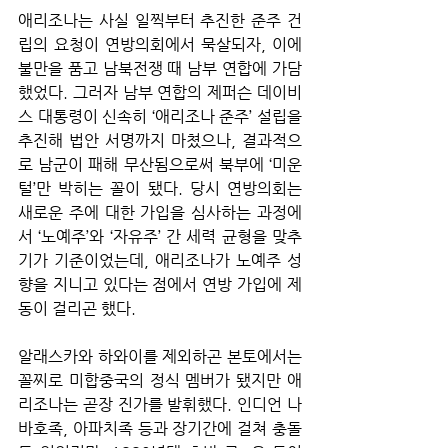
애리조나는 사실 일찍부터 추진한 준주 건
립의 요청이 연방의회에서 묵살되자, 이에 
불만을 품고 남북전쟁 때 남부 연합에 가담
했었다. 그러자 남부 연합의 제퍼슨 데이비
스 대통령이 신속히 ‘애리조나 준주’ 설립을 
추진해 법안 서명까지 마쳤으나, 결과적으
로 남군이 패해 무산됨으로써 북부에 ‘미운
털’만 박히는 꼴이 됐다. 당시 연방의회는 
새로운 주에 대한 가입을 심사하는 과정에
서 ‘노예주’와 ‘자유주’ 간 세력 균형을 맞추
기가 기준이었는데, 애리조나가 노예주 성
향을 지니고 있다는 점에서 연방 가입에 제
동이 걸리곤 했다.
알래스카와 하와이를 제외하곤 본토에서는 
꼴찌로 미합중국의 정식 멤버가 됐지만 애
리조나는 곧장 진가를 발휘했다. 인디언 나
바호족, 아파치족 등과 장기간에 걸쳐 충돌