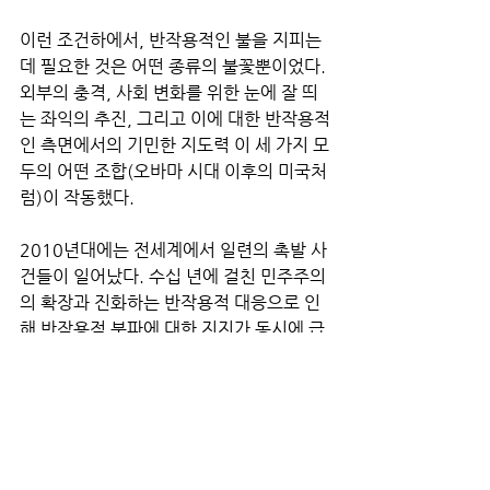
이런 조건하에서, 반작용적인 불을 지피는 
데 필요한 것은 어떤 종류의 불꽃뿐이었다. 
외부의 충격, 사회 변화를 위한 눈에 잘 띄
는 좌익의 추진, 그리고 이에 대한 반작용적
인 측면에서의 기민한 지도력 이 세 가지 모
두의 어떤 조합(오바마 시대 이후의 미국처
럼)이 작동했다. 
2010년대에는 전세계에서 일련의 촉발 사
건들이 일어났다. 수십 년에 걸친 민주주의
의 확장과 진화하는 반작용적 대응으로 인
해 반작용적 분파에 대한 지지가 동시에 급
증했다.
 유럽에서는 2015년 난민 위기가 중심적
인 역할을 했다. 그해 시리아와 아프가니스
탄 등에서 발생한 폭력적인 유혈 사태로 제
2차 세계대전 이후 가장 많은 난민이 발생
했고, 이들 중 다수는 더 나은 삶을 찾아 유