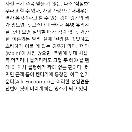
사실 크게 주목 받을 게 없는, 다소 ‘심심한’ 
주라고 할 수 있다. 가장 자랑으로 내세우는 
역사 유적지라고 할 수 있는 것이 링컨의 생
가 정도였다. 그러나 미국에서 유명 유적지
를 찾다 보면 실망할 때가 적지 않다. 거창
한 이름과는 달리 실제 ‘현장’은 밋밋하고   
초라하기 이를 데 없는 경우가 많다. ‘메인
(Main)’이 시원 찮으면  주변에 부대 시설, 
즉 먹거리나 볼거리라도 그럴 듯 해야 할 텐
데 이 역시 썰렁하기 짝이 없는 편이다. 하
지만 근래 들어 켄터키에 등장한  아크 엔카
운터(Ark Encounter)는 이러한 선입견을 
단번에 씻어 버리게 하는 명소가 되고 있다.
독실한 기독교 신자들이 많은 ‘바이블 벨
트’의 하나인 켄터키에, 구약 성경 속에 나
오는 ‘노아의 방주(Noah’s Ark)’를 실제 크
기로 재현한 테마 파크가 등장한 것이다. 
2016년에 개장한 이 파크에는 성경 기록