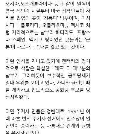
조지아,노스캐롤라이나 등과 같이 일찍이 
영국 식민지 시절부터 미국 정착민들이 자
리를 잡았던 곳이 ‘정통파’ 남부이며, 미시
시피나 플로리다, 오클라호마,뉴멕시코 처
럼 지리적으로는 남부라 하더라도  프랑스
나 스페인, 멕시코 땅이었던 곳들과는 ‘근
본’이 다르다는 속내를 갖고 있는 것이다.
이런 인식을 지니고 있기에 켄터키의 정치
적으로 색깔은 확실한 ’ 레드’ 다.대부분의 
남부가 그러하듯이 보수적인 공화당세가 
절대 우위를 보이고 있다. 카터와 클린턴 때
를 제외하고 압도적으로 공화당 후보를 당
선시켜왔다.
다만 주지사 만큼은 정반대로, 1991년 이
래 아홉 번의 주지사 선거에서 민주당이 일
곱번이 승리하는 등 나름대로 견제와 균형
을 유지하고 있다.