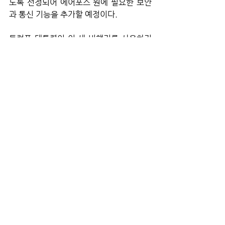
도록 선정되어 에어포스 원에 필요한 보안
과 통신 기능을 추가할 예정이다. 
트럼프 대통령이 이 새 비행기를 사용하기 
시작하면, 250피트 길이의 이 비행기는 에
어포스 원으로 사용된 가장 긴 여객기가 된
다. 현재의 대통령 전용기는 조지 H.W. 부
시 대통령 시절인 1990년대부터 사용되어 
왔다.
 보잉의 새 모델은 2024년에 완료될 예정
이었으나 지연으로 인해 데뷔가 2027년으
로 연기된 것으로 알려졌다. 트럼프의 첫 임
기인 2018년 거의 40년 동안 운항해 온 구
형 비행기를 대체할 새로운 최첨단 비행기
를 인도하기로 한 보잉에게는 큰 차질이다. 
보잉은 6년 동안 39억 달러가 투입된 이 프
로젝트에서 너무 뒤처졌기 때문에 2028년 