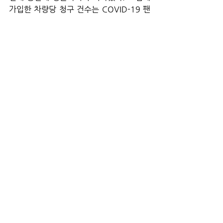
가입한 차량당 청구 건수는 COVID-19 팬
데믹으로 인해 청구 빈도가 급격히 감소하
기 전까지 2019년까지 비교적 안정적으로 
유지되었고 2022년에도 팬데믹 이전 수준 
이하에 머물렀다.
청구 심각도: 대부분의 보장에 대한 청구당 
평균 지불액은 꾸준히 증가했고 물리적 손
상(PD)과 신체 상해(BI) 청구는 매년 
4.5% 이상 증가했다.
평균 손실 비용: 신체 상해(BI)와 물리적 손
상(PD) 청구 모두에 대해 보험 차량당 평균 
지불액이 2.25% 이상 증가했다. 이런 증
가는 주로 청구 심각도가 높아졌기 때문이
며, 이는 청구 빈도의 감소보다 더 컸다.
보험료 상승 끝나려면
보험료 증가는 말할 필요도 없이 소비자에