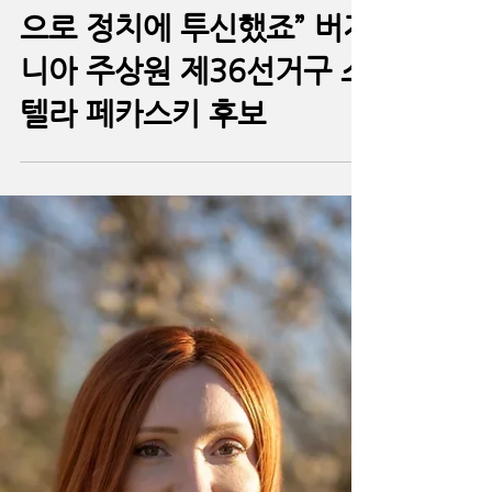
김준교 기자
2023년 6월 9일
메트로
“이민자이자 학부모의 마음
으로 정치에 투신했죠” 버지
니아 주상원 제36선거구 스
텔라 페카스키 후보