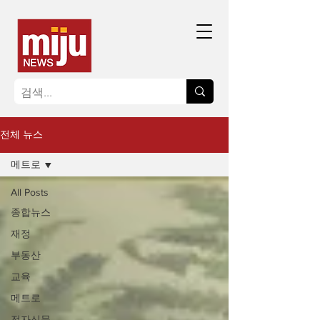
전체 뉴스
메트로
All Posts
종합뉴스
재정
부동산
교육
메트로
전자신문