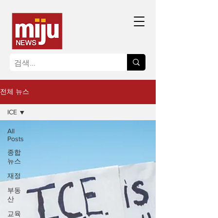
전체 뉴스
ICE
All
Posts
종합
뉴스
재정
부동
산
교육