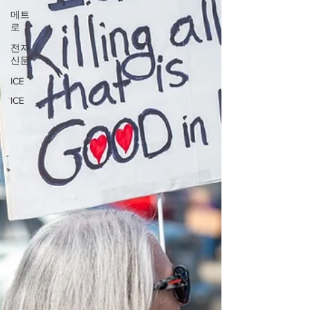
메트
로
전자
신문
ICE
ICE