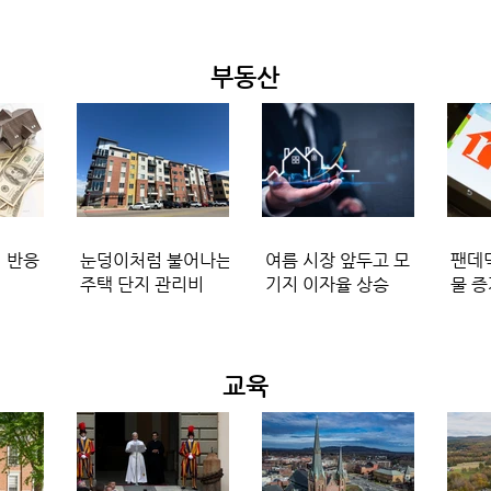
부동산
 반응
눈덩이처럼 불어나는
여름 시장 앞두고 모
팬데믹
입
주택 단지 관리비
기지 이자율 상승
물 증
교육