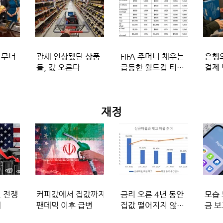
 무너
관세 인상됐던 상품
FIFA 주머니 채우는
은행의
들, 값 오른다
급등한 월드컵 티켓
결제 
가격
​재정
, 전쟁
커피값에서 집값까지
금리 오른 4년 동안
모습 
돼
팬데믹 이후 급변
집값 떨어지지 않은
금 
이유