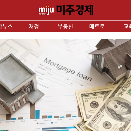
합뉴스
재정
부동산
메트로
교