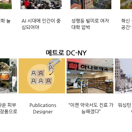
학 늘
AI 시대에 인간이 중
성평등 빌미로 여자
혁신 
심되어야
대학 압박
공간'
메트로 DC-NY
다운 피부
Publications
“이젠 약국서도 진료 가
워싱턴 
화장품으로
Designer
능해졌다”