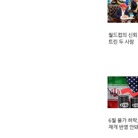
월드컵의 신뢰
트린 두 사람
6월 물가 하락
재개 반영 안